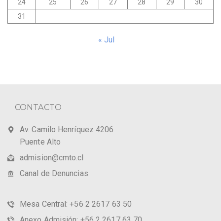
24
25
26
27
28
29
30
31
« Jul
CONTACTO
Av. Camilo Henríquez 4206
Puente Alto
admision@cmto.cl
Canal de Denuncias
Mesa Central: +56 2 2617 63 50
Anexo Admisión: +56 2 2617 63 70