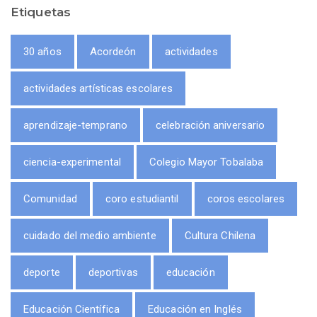
Etiquetas
30 años
Acordeón
actividades
actividades artísticas escolares
aprendizaje-temprano
celebración aniversario
ciencia-experimental
Colegio Mayor Tobalaba
Comunidad
coro estudiantil
coros escolares
cuidado del medio ambiente
Cultura Chilena
deporte
deportivas
educación
Educación Científica
Educación en Inglés