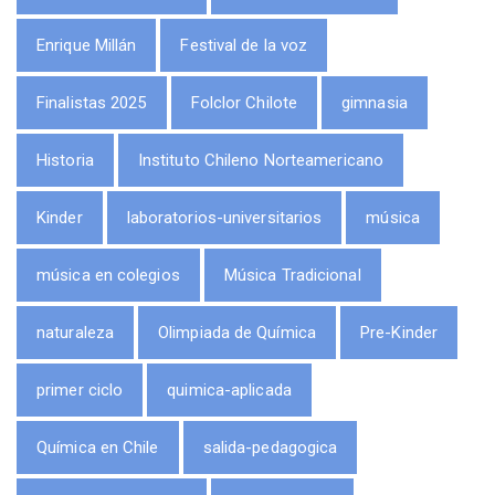
Enrique Millán
Festival de la voz
Finalistas 2025
Folclor Chilote
gimnasia
Historia
Instituto Chileno Norteamericano
Kinder
laboratorios-universitarios
música
música en colegios
Música Tradicional
naturaleza
Olimpiada de Química
Pre-Kinder
primer ciclo
quimica-aplicada
Química en Chile
salida-pedagogica