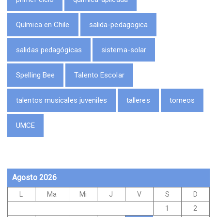
Química en Chile
salida-pedagogica
salidas pedagógicas
sistema-solar
Spelling Bee
Talento Escolar
talentos musicales juveniles
talleres
torneos
UMCE
Agosto 2026
L
Ma
Mi
J
V
S
D
1
2