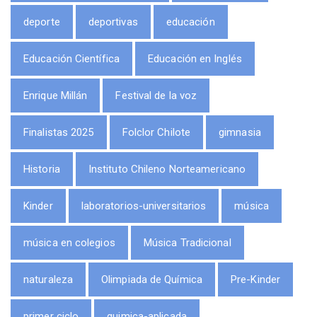
deporte
deportivas
educación
Educación Científica
Educación en Inglés
Enrique Millán
Festival de la voz
Finalistas 2025
Folclor Chilote
gimnasia
Historia
Instituto Chileno Norteamericano
Kinder
laboratorios-universitarios
música
música en colegios
Música Tradicional
naturaleza
Olimpiada de Química
Pre-Kinder
primer ciclo
quimica-aplicada