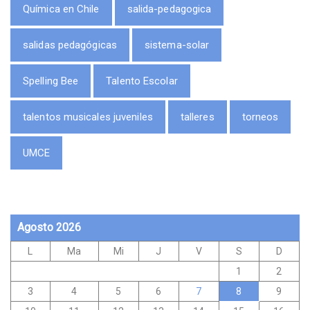
Química en Chile
salida-pedagogica
salidas pedagógicas
sistema-solar
Spelling Bee
Talento Escolar
talentos musicales juveniles
talleres
torneos
UMCE
Agosto 2026
L
Ma
Mi
J
V
S
D
1
2
3
4
5
6
7
8
9