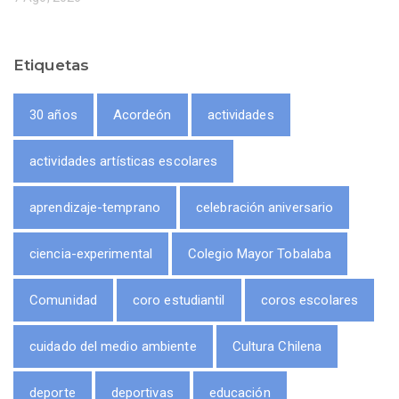
Etiquetas
30 años
Acordeón
actividades
actividades artísticas escolares
aprendizaje-temprano
celebración aniversario
ciencia-experimental
Colegio Mayor Tobalaba
Comunidad
coro estudiantil
coros escolares
cuidado del medio ambiente
Cultura Chilena
deporte
deportivas
educación