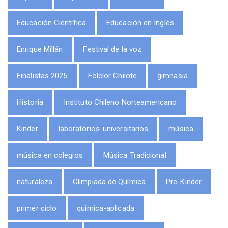
Educación Científica
Educación en Inglés
Enrique Millán
Festival de la voz
Finalistas 2025
Folclor Chilote
gimnasia
Historia
Instituto Chileno Norteamericano
Kinder
laboratorios-universitarios
música
música en colegios
Música Tradicional
naturaleza
Olimpiada de Química
Pre-Kinder
primer ciclo
quimica-aplicada