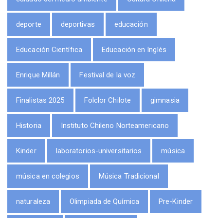
deporte
deportivas
educación
Educación Científica
Educación en Inglés
Enrique Millán
Festival de la voz
Finalistas 2025
Folclor Chilote
gimnasia
Historia
Instituto Chileno Norteamericano
Kinder
laboratorios-universitarios
música
música en colegios
Música Tradicional
naturaleza
Olimpiada de Química
Pre-Kinder