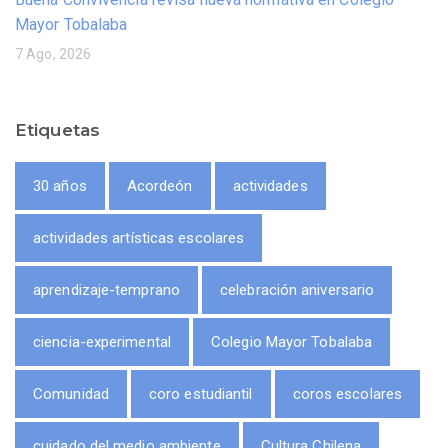
Mayor Tobalaba
7 Ago, 2026
Etiquetas
30 años
Acordeón
actividades
actividades artísticas escolares
aprendizaje-temprano
celebración aniversario
ciencia-experimental
Colegio Mayor Tobalaba
Comunidad
coro estudiantil
coros escolares
cuidado del medio ambiente
Cultura Chilena