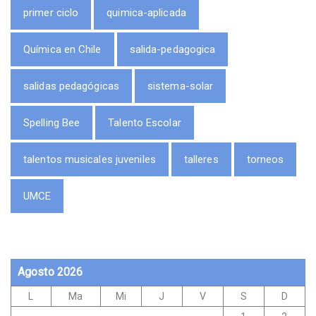
primer ciclo
quimica-aplicada
Química en Chile
salida-pedagogica
salidas pedagógicas
sistema-solar
Spelling Bee
Talento Escolar
talentos musicales juveniles
talleres
torneos
UMCE
Agosto 2026
L
Ma
Mi
J
V
S
D