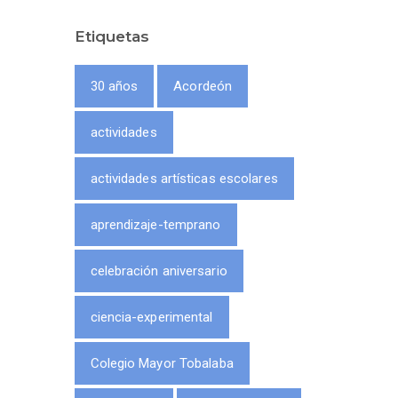
Etiquetas
30 años
Acordeón
actividades
actividades artísticas escolares
aprendizaje-temprano
celebración aniversario
ciencia-experimental
Colegio Mayor Tobalaba