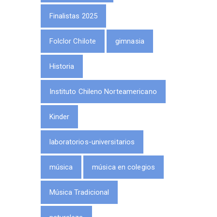
Finalistas 2025
Folclor Chilote
gimnasia
Historia
Instituto Chileno Norteamericano
Kinder
laboratorios-universitarios
música
música en colegios
Música Tradicional