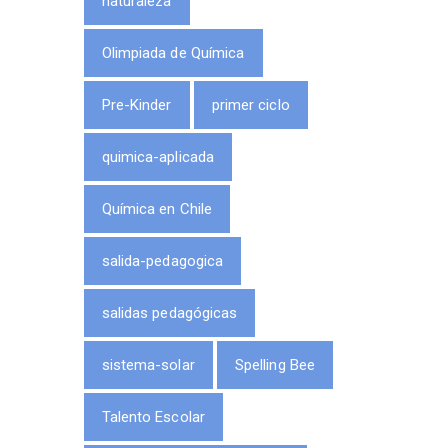
naturaleza
Olimpiada de Química
Pre-Kinder
primer ciclo
quimica-aplicada
Química en Chile
salida-pedagogica
salidas pedagógicas
sistema-solar
Spelling Bee
Talento Escolar