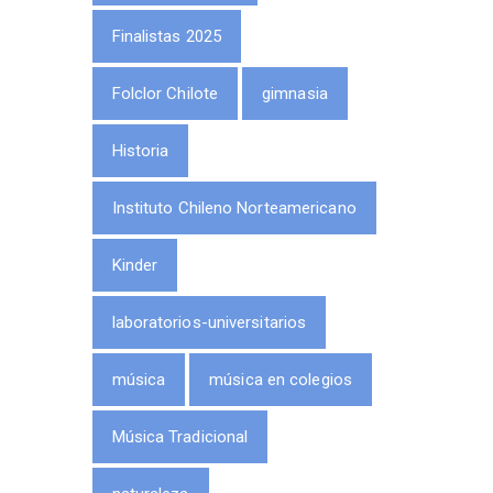
Finalistas 2025
Folclor Chilote
gimnasia
Historia
Instituto Chileno Norteamericano
Kinder
laboratorios-universitarios
música
música en colegios
Música Tradicional