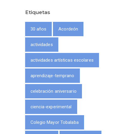
Etiquetas
30 años
Acordeón
actividades
actividades artísticas escolares
aprendizaje-temprano
celebración aniversario
ciencia-experimental
Colegio Mayor Tobalaba