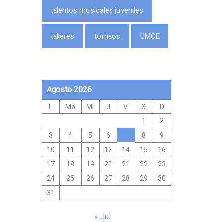
talentos musicales juveniles
talleres
torneos
UMCE
Agosto 2026
L
Ma
Mi
J
V
S
D
1
2
3
4
5
6
7
8
9
10
11
12
13
14
15
16
17
18
19
20
21
22
23
24
25
26
27
28
29
30
31
« Jul