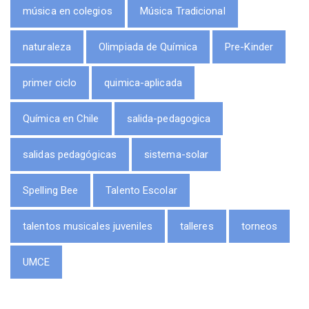
música en colegios
Música Tradicional
naturaleza
Olimpiada de Química
Pre-Kinder
primer ciclo
quimica-aplicada
Química en Chile
salida-pedagogica
salidas pedagógicas
sistema-solar
Spelling Bee
Talento Escolar
talentos musicales juveniles
talleres
torneos
UMCE