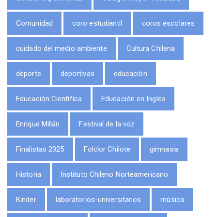
Comunidad
coro estudiantil
coros escolares
cuidado del medio ambiente
Cultura Chilena
deporte
deportivas
educación
Educación Científica
Educación en Inglés
Enrique Millán
Festival de la voz
Finalistas 2025
Folclor Chilote
gimnasia
Historia
Instituto Chileno Norteamericano
Kinder
laboratorios-universitarios
música