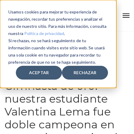
Usamos cookies para mejorar tu experiencia de
navegación, recordar tus preferencias y analizar el
uso de nuestro sitio. Para más información, consulta
nuestra
Política de privacidad
.
Si rechazas, no se hará seguimiento de tu
Home
información cuando visites este sitio web. Se usará
Gimnasta de oro: nuestra estudiante Valentina Lema fue doble
una sola cookie en tu navegador para recordar tu
campeona en evento internacional de gimnasia en República
preferencia de que no se te haga seguimiento.
Dominicana
ACEPTAR
RECHAZAR
Gimnasta de oro:
nuestra estudiante
Valentina Lema fue
doble campeona en