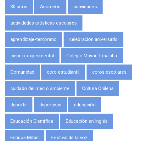
30 años
Acordeón
actividades
actividades artísticas escolares
aprendizaje-temprano
celebración aniversario
ciencia-experimental
Colegio Mayor Tobalaba
Comunidad
coro estudiantil
coros escolares
cuidado del medio ambiente
Cultura Chilena
deporte
deportivas
educación
Educación Científica
Educación en Inglés
Enrique Millán
Festival de la voz