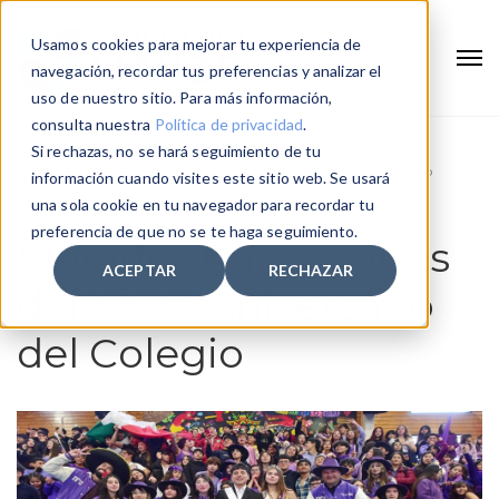
Usamos cookies para mejorar tu experiencia de
navegación, recordar tus preferencias y analizar el
uso de nuestro sitio. Para más información,
consulta nuestra
Política de privacidad
.
Si rechazas, no se hará seguimiento de tu
Home
Morados Campeones del XXIX° Aniversario del Colegio
información cuando visites este sitio web. Se usará
una sola cookie en tu navegador para recordar tu
preferencia de que no se te haga seguimiento.
Morados Campeones
ACEPTAR
RECHAZAR
del XXIX° Aniversario
del Colegio