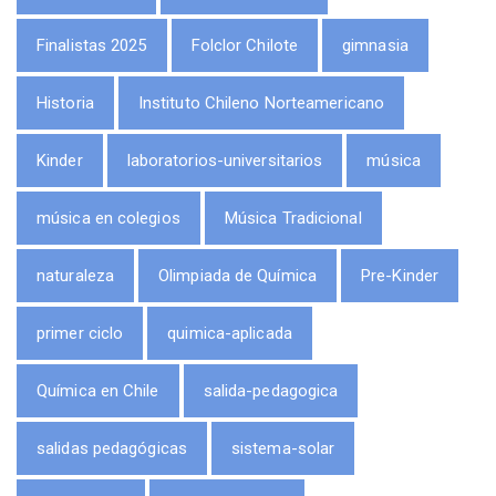
Finalistas 2025
Folclor Chilote
gimnasia
Historia
Instituto Chileno Norteamericano
Kinder
laboratorios-universitarios
música
música en colegios
Música Tradicional
naturaleza
Olimpiada de Química
Pre-Kinder
primer ciclo
quimica-aplicada
Química en Chile
salida-pedagogica
salidas pedagógicas
sistema-solar