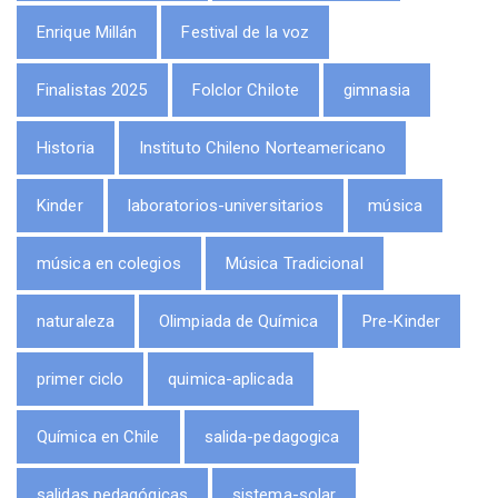
Enrique Millán
Festival de la voz
Finalistas 2025
Folclor Chilote
gimnasia
Historia
Instituto Chileno Norteamericano
Kinder
laboratorios-universitarios
música
música en colegios
Música Tradicional
naturaleza
Olimpiada de Química
Pre-Kinder
primer ciclo
quimica-aplicada
Química en Chile
salida-pedagogica
salidas pedagógicas
sistema-solar