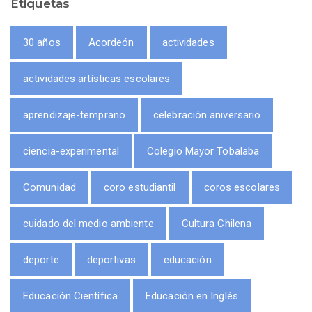
Etiquetas
30 años
Acordeón
actividades
actividades artísticas escolares
aprendizaje-temprano
celebración aniversario
ciencia-experimental
Colegio Mayor Tobalaba
Comunidad
coro estudiantil
coros escolares
cuidado del medio ambiente
Cultura Chilena
deporte
deportivas
educación
Educación Científica
Educación en Inglés