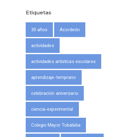
Etiquetas
30 años
Acordeón
actividades
actividades artísticas escolares
aprendizaje-temprano
celebración aniversario
ciencia-experimental
Colegio Mayor Tobalaba