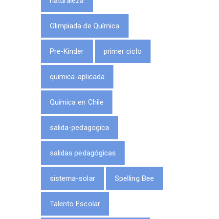
naturaleza
Olimpiada de Química
Pre-Kinder
primer ciclo
quimica-aplicada
Química en Chile
salida-pedagogica
salidas pedagógicas
sistema-solar
Spelling Bee
Talento Escolar