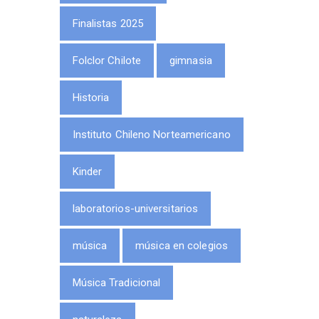
Finalistas 2025
Folclor Chilote
gimnasia
Historia
Instituto Chileno Norteamericano
Kinder
laboratorios-universitarios
música
música en colegios
Música Tradicional