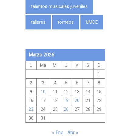
talentos musicales juveniles
talleres
torneos
UMCE
Marzo 2026
L
Ma
Mi
J
V
S
D
1
2
3
4
5
6
7
8
9
10
11
12
13
14
15
16
17
18
19
20
21
22
23
24
25
26
27
28
29
30
31
« Ene
Abr »