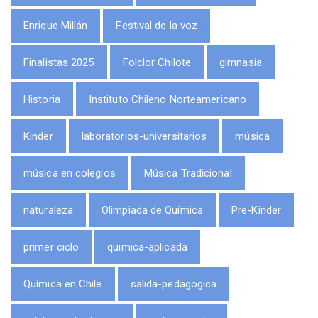
Enrique Millán
Festival de la voz
Finalistas 2025
Folclor Chilote
gimnasia
Historia
Instituto Chileno Norteamericano
Kinder
laboratorios-universitarios
música
música en colegios
Música Tradicional
naturaleza
Olimpiada de Química
Pre-Kinder
primer ciclo
quimica-aplicada
Química en Chile
salida-pedagogica