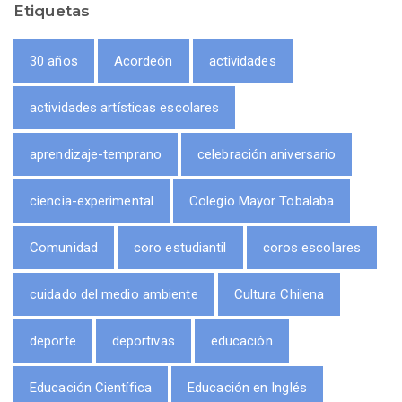
Etiquetas
30 años
Acordeón
actividades
actividades artísticas escolares
aprendizaje-temprano
celebración aniversario
ciencia-experimental
Colegio Mayor Tobalaba
Comunidad
coro estudiantil
coros escolares
cuidado del medio ambiente
Cultura Chilena
deporte
deportivas
educación
Educación Científica
Educación en Inglés